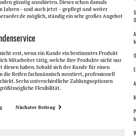
nden günstig anzubieten. Dieses schon damals
Jahren – und auch jetzt – gepflegt und weiter
S
eraeder.de möglich, ständig ein sehr großes Angebot
O
A
ndenservice
b
 nicht erst, wenn ein Kunde ein bestimmtes Produkt
O
ich Mitarbeiter tätig, welche ihre Produkte nicht nur
 diesen haben. Sobald sich der Kunde für einen
E
 die Reifen fachmännisch montiert, professionell
hickt. Sechs unterschiedliche Zahlungsoptionen
A
rößtmögliche Flexibilität.
M
g
Nächster Beitrag
P
h
W