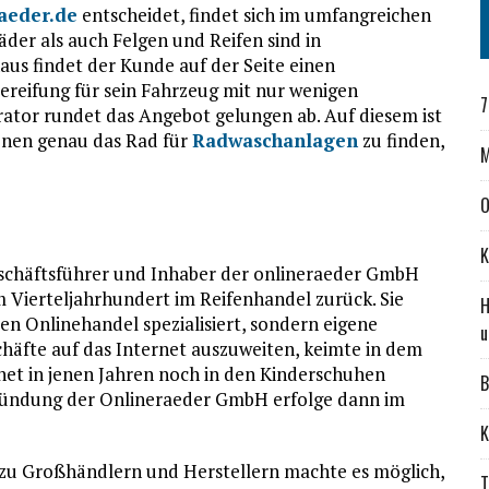
raeder.de
entscheidet, findet sich im umfangreichen
er als auch Felgen und Reifen sind in
naus findet der Kunde auf der Seite einen
Bereifung für sein Fahrzeug mit nur wenigen
7
ator rundet das Angebot gelungen ab. Auf diesem ist
ionen genau das Rad für
Radwaschanlagen
zu finden,
M
O
K
eschäftsführer und Inhaber der onlineraeder GmbH
m Vierteljahrhundert im Reifenhandel zurück. Sie
H
den Onlinehandel spezialisiert, sondern eigene
u
chäfte auf das Internet auszuweiten, keimte in dem
net in jenen Jahren noch in den Kinderschuhen
B
 Gründung der Onlineraeder GmbH erfolge dann im
K
zu Großhändlern und Herstellern machte es möglich,
T