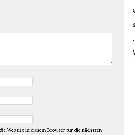
A
S
L
A
ie Website in diesem Browser für die nächsten